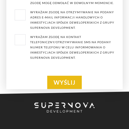
ZGODĘ MOGĘ ODWOŁAĆ W DOWOLNYM MOMENCIE.
dobieramy do współpracy wykonawców, a do realizacji
WYRAŻAM ZGODĘ NA OTRZYMYWANIE NA PODANY
inwestycji wykorzystujemy najwyższej jakości materiały
ADRES E-MAIL INFORMACJI HANDLOWYCH O
budowlane i wykończeniowe.
INWESTYCJACH SPÓŁEK DEWELOPERSKICH Z GRUPY
SUPERNOVA DEVELOPMENT.
Dobre nasłonecznienie pomieszczeń mieszkalnych oraz
WYRAŻAM ZGODĘ NA KONTAKT
przepiękne widoki z okien, każdego dnia będą cieszyły
TELEFONICZNY/OTRZYMYWANIE SMS NA PODANY
NUMER TELEFONU W CELU INFORMOWANIA O
oko swoich mieszkańców, a także wpływały
INWESTYCJACH SPÓŁEK DEWELOPERSKICH Z GRUPY
pozytywnie na samopoczucie.
SUPERNOVA DEVELOPMENT.
Oferujemy Państwu
apartamenty w Łodzi
w dzielnicy
Śródmieście. W pierwszym etapie powstanie budynek 7-
piętrowy, w których znajdują się funkcjonalne i jasne
mieszkania w następujących metrażach:
kawalerki o powierzchni od. 26 mkw.,
mieszkania 2-pokojowe zajmujące od 41 mkw. do 62
mkw.,