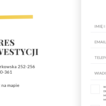
ż nowe mieszkania
w Łodzi-Śródmieście, przy ulicy Piotrkowskiej 252/2
iowe rodziny, ludzi młodych zaczynających dorosłe życie oraz seniorów.
sto.
RES
zea, teatry, szkoły wyższe, opieka medyczna, restauracje, kina oraz siedzib
WESTYCJI
To tutaj, pod adresem Piotrkowska 252/256 w zielonej części Łodzi – osie
mi ogrodami. Bezpieczne, rodzinne osiedle z nowoczesną architekturą, g
ji mieszkaniowej w centrum Łodzi. Na siedmiu kondygnacjach znajdziemy 
otrkowska 252-256
żliwość połączenia kilku lokali. Oferujemy Państwu komfortowe i funkcjo
90-361
westycji. W weekendy deweloperów i dni otwarte budowy zapraszamy do b
 na mapie
erła Piotrkowska?
W
D
 się tu komfortowo a mieszkanie stale będzie zyskiwało na wartości,
M
M
kcyjne dla inwestorów, zapraszamy do zapoznania się z ofertą mieszkań z 