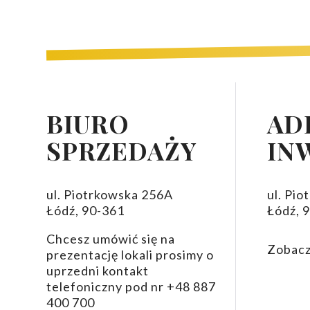
Już od 220.826 zł oferujemy Państwu
na sprzeda
Piotrkowska zaprasza na specjalne oferty mieszkan
wszystkie udogodnienia i atrakcje jakie oferuje mia
BIURO
AD
W bliskiej okolicy znajdują się: sklepy, galerie, mu
SPRZEDAŻY
IN
łączącym ulicę Piotrkowską z ulicą Sienkiewicza. 
166 mieszkaniami, tarasami, balkonami oraz piękny
mieszkańców – to niewątpliwe atuty nowej inwestyc
ul. Piotrkowska 256A
ul. Pi
potrzebują jeszcze więcej przestrzeni istnieje mo
Łódź, 90-361
Łódź, 
miesiąc nowe oferty, promocje czy dni otwarte in
godzinach 10.00-18.00.
Chcesz umówić się na
Zobacz
Dlaczego warto wybrać mieszkanie w inwestycji P
prezentację lokali prosimy o
uprzedni kontakt
Doskonała lokalizacja sprawia, że będziecie czuli
telefoniczny pod nr +48 887
400 700
Ponieważ
ceny mieszkań w Łodzi
są nadal atra