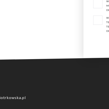
W
M
a, balkony lub tarasy z ogrodami, w ofercie posiadamy
kawalerki, miesz
D
dewelopera
.
W
T
king podziemny na poziomie -1.
T
D
lą dostępu, z monitoringiem stref wspólnych, patio ze strefą relaksacyjn
nnie dobieramy do współpracy wykonawców, a do realizacji inwestycji wy
 oraz przepiękne widoki z okien, każdego dnia będą cieszyły oko swoic
lnicy Śródmieście. W pierwszym etapie powstanie budynek 7-piętrowy, w k
iotrkowska.pl
 62 mkw.,