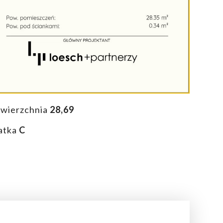
wierzchnia
28,69
atka
C