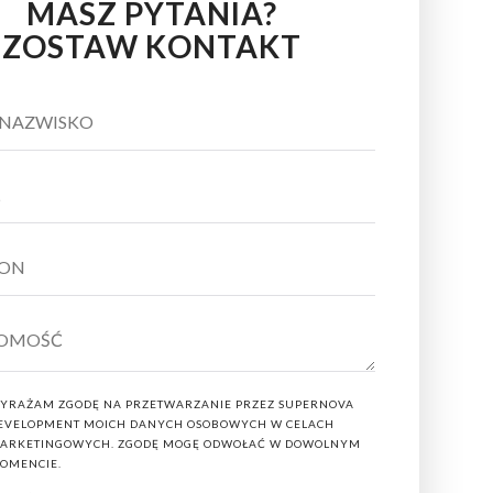
MASZ PYTANIA?
ZOSTAW KONTAKT
56. Położona w samym sercu Łodzi inwestycja Perła
Proponowane nowe mieszkania w Łodzi
mają
y firm. Inwestycja jest realizowana na terenie
dla Katedralna, powstanie wielorodzinny budynek z
arażem podziemnym czy licznymi udogodnieniami dla
mieszkania 1, 2, 3 i 4 pokojowe. Dla tych którzy
nalne mieszkania w samym centrum Łodzi. Co
iura sprzedaży na ul. Sienkiewicza 171 w
YRAŻAM ZGODĘ NA PRZETWARZANIE PRZEZ SUPERNOVA
EVELOPMENT MOICH DANYCH OSOBOWYCH W CELACH
ARKETINGOWYCH. ZGODĘ MOGĘ ODWOŁAĆ W DOWOLNYM
OMENCIE.
opcją zarządzania najmem;