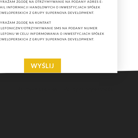
YRAŻAM ZGODĘ NA OTRZYMYWANIE NA PODANY ADRES E-
AIL INFORMACJI HANDLOWYCH O INWESTYCJACH SPÓŁEK
kania 2,3,4 pokojowe w Łodzi.
EWELOPERSKICH Z GRUPY SUPERNOVA DEVELOPMENT.
YRAŻAM ZGODĘ NA KONTAKT
ELEFONICZNY/OTRZYMYWANIE SMS NA PODANY NUMER
ELEFONU W CELU INFORMOWANIA O INWESTYCJACH SPÓŁEK
EWELOPERSKICH Z GRUPY SUPERNOVA DEVELOPMENT.
ą, fitness oraz placem zabaw dla najmłodszych.
korzystujemy najwyższej jakości materiały
h mieszkańców, a także wpływały pozytywnie na
Polityka cookies
Polityka prywatności
tórych znajdują się funkcjonalne i jasne