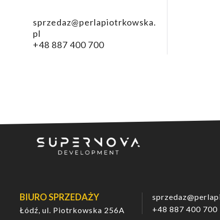
Wszystkie mieszkania posiadają przestronne okn
sprzedaz@perlapiotrkowska.
Teraz jest dobry czas na
zakup mieszkania od 
pl
+48 887 400 700
Do dyspozycji mieszkańców przygotowaliśmy par
Czuj się bezpiecznie! Zamknięte osiedle z kontro
Dla nas każdy detal ma znaczenie, dlatego stara
budowlane i wykończeniowe.
Dobre nasłonecznienie pomieszczeń mieszkalnych
samopoczucie.
Oferujemy Państwu
apartamenty w Łodzi
w dzie
mieszkania w następujących metrażach:
kawalerki o powierzchni od. 26 mkw.,
BIURO SPRZEDAŻY
sprzedaz@perlap
+48 887 400 700
mieszkania 2-pokojowe zajmujące od 41 mkw. do
Łódź, ul. Piotrkowska 256A