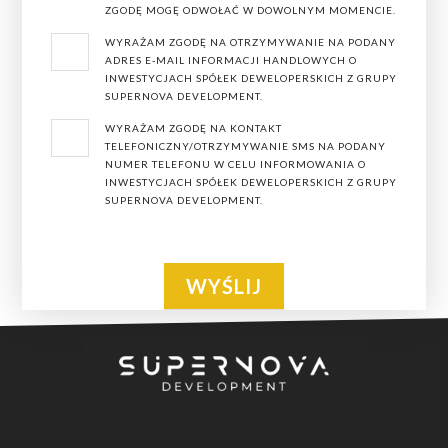
ZGODĘ MOGĘ ODWOŁAĆ W DOWOLNYM MOMENCIE.
dobieramy do współpracy wykonawców, a do realizacji
WYRAŻAM ZGODĘ NA OTRZYMYWANIE NA PODANY
inwestycji wykorzystujemy najwyższej jakości materiały
ADRES E-MAIL INFORMACJI HANDLOWYCH O
budowlane i wykończeniowe.
INWESTYCJACH SPÓŁEK DEWELOPERSKICH Z GRUPY
SUPERNOVA DEVELOPMENT.
Dobre nasłonecznienie pomieszczeń mieszkalnych oraz
WYRAŻAM ZGODĘ NA KONTAKT
przepiękne widoki z okien, każdego dnia będą cieszyły
TELEFONICZNY/OTRZYMYWANIE SMS NA PODANY
NUMER TELEFONU W CELU INFORMOWANIA O
oko swoich mieszkańców, a także wpływały
INWESTYCJACH SPÓŁEK DEWELOPERSKICH Z GRUPY
pozytywnie na samopoczucie.
SUPERNOVA DEVELOPMENT.
Oferujemy Państwu
apartamenty w Łodzi
w dzielnicy
Śródmieście. W pierwszym etapie powstanie budynek 7-
piętrowy, w których znajdują się funkcjonalne i jasne
mieszkania w następujących metrażach:
kawalerki o powierzchni od. 26 mkw.,
mieszkania 2-pokojowe zajmujące od 41 mkw. do 62
mkw.,