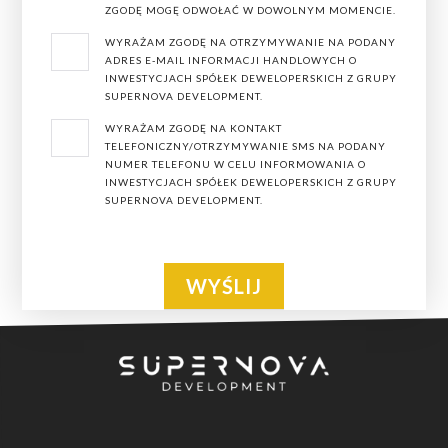
ZGODĘ MOGĘ ODWOŁAĆ W DOWOLNYM MOMENCIE.
dobieramy do współpracy wykonawców, a do realizacji
WYRAŻAM ZGODĘ NA OTRZYMYWANIE NA PODANY
inwestycji wykorzystujemy najwyższej jakości materiały
ADRES E-MAIL INFORMACJI HANDLOWYCH O
budowlane i wykończeniowe.
INWESTYCJACH SPÓŁEK DEWELOPERSKICH Z GRUPY
SUPERNOVA DEVELOPMENT.
Dobre nasłonecznienie pomieszczeń mieszkalnych oraz
WYRAŻAM ZGODĘ NA KONTAKT
przepiękne widoki z okien, każdego dnia będą cieszyły
TELEFONICZNY/OTRZYMYWANIE SMS NA PODANY
NUMER TELEFONU W CELU INFORMOWANIA O
oko swoich mieszkańców, a także wpływały
INWESTYCJACH SPÓŁEK DEWELOPERSKICH Z GRUPY
pozytywnie na samopoczucie.
SUPERNOVA DEVELOPMENT.
Oferujemy Państwu
apartamenty w Łodzi
w dzielnicy
Śródmieście. W pierwszym etapie powstanie budynek 7-
piętrowy, w których znajdują się funkcjonalne i jasne
mieszkania w następujących metrażach:
kawalerki o powierzchni od. 26 mkw.,
mieszkania 2-pokojowe zajmujące od 41 mkw. do 62
mkw.,